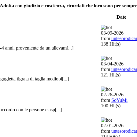
Adotta con giudizio e coscienza, ricordati che loro sono per sempre
Date
03-09-2026
from
untesorodica
138 Hit(s)
4 anni, proveniente da un allevam[...]
03-04-2026
from
untesorodica
121 Hit(s)
ietta tigrata di taglia mediopi[...]
02-26-2026
from
SoYuMi
100 Hit(s)
accordo con le persone e asp[...]
02-01-2026
from
untesorodica
114 Hit(s)