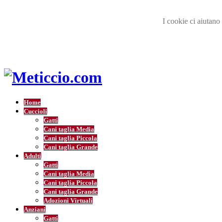
I cookie ci aiutano 
Home
Cuccioli
Gatti
Cani taglia Media
Cani taglia Piccola
Cani taglia Grande
Adulti
Gatti
Cani taglia Media
Cani taglia Piccola
Cani taglia Grande
Adozioni Virtuali
Anziani
Gatti