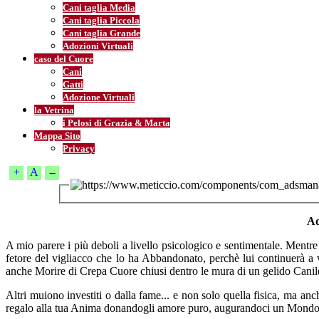
Cani taglia Media
Cani taglia Piccola
Cani taglia Grande
Adozioni Virtuali
caso del Cuore
Cani
Gatti
Adozione Virtuali
la Vetrina
i Pelosi di Grazia & Marta
Mappa Sito
Privacy
+
A
--
Ad
A mio parere i più deboli a livello psicologico e sentimentale. Mentre
fetore del vigliacco che lo ha Abbandonato, perchè lui continuerà a
anche Morire di Crepa Cuore chiusi dentro le mura di un gelido Canile
Altri muiono investiti o dalla fame... e non solo quella fisica, ma 
regalo alla tua Anima donandogli amore puro, augurandoci un Mondo M