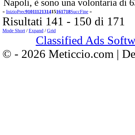
Napoli, è sono una volontaria di 63
«
Inizio
Prec
9
10
11
12
13
14
15
16
17
18
Succ
Fine
»
Risultati 141 - 150 di 171
Mode Short
/
Expand
/
Grid
Classified Ads Softw
© - 2026 Meticcio.com | D